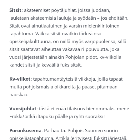
Sitsit
: akateemiset pöytäjuhlat, joissa juodaan,
lauletaan akateemisia lauluja ja syödään – jos ehditään.
Sitsit ovat ainutlaatuinen ja varsin mielenkiintoinen
tapahtuma. Vaikka sitsit ovatkin tärkeä osa
opiskelijakulttuuria, on niillä myös varjopuolensa, sillä
sitsit saattavat aiheuttaa vakavaa riippuvuutta. Joka
vuosi järjestetään ainakin Pohjolan pidot, kv-viikolla
kahdet sitsit ja keväällä fuksisitsit.
Kv-viikot
: tapahtumantäyteisiä viikkoja, joilla tapaat
muita pohjoismaisia oikkareita ja pääset pitämään
hauskaa.
Vuosijuhlat
: tästä ei enää tilaisuus hienommaksi mene.
Frakki/pitkä iltapuku päälle ja ryhti suoraksi!
Poronkusema
: Parhautta. Pohjois-Suomen suurin
opiskelijatapahtuma. Artikla (erityisesti fuksit) järjestää.