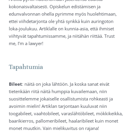
kokonaisvaltaisesti. Opiskelun edistämisen ja
edunvalvonnan ohella pyrimme myös huolehtimaan,
ettei viihdetarjonta ole yhtä synkkä kuin auringoton
loka-joulukuu. Artiklalle on kunnia-asia, että ihmiset
viihtyvät tapahtumissamme, ja niitähän riittää. Trust
me, I’m a lawyer!
Tapahtumia
Bileet
: näitä on joka lähtöön. Ja koska sanat eivät
tietenkään riitä näitä humppia kuvailemaan, niin
suosittelemme jokaiselle osallistumista rohkeasti ja
avoimin mielin! Artiklan tarjontaan kuuluvat niin
toogabileet, vaahtobileet, varaslähtöbileet, mökkikeikka,
baarikierros, pallomeribileet, haalaribileet kuin monet
monet muutkin. Vain mielikuvitus on rajana!