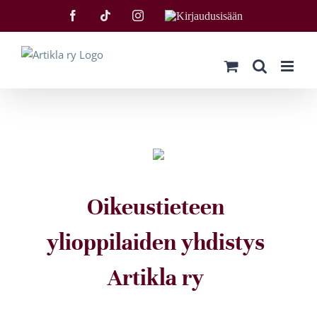
Skip
Facebook
Tiktok
Instagram
Kirjaudu
to
sisään
content
Oikeustieteen
ylioppilaiden yhdistys
Artikla ry