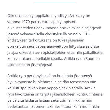
Oikeustieteen ylioppilaiden yhdistys Artikla ry on
vuonna 1979 perustettu Lapin yliopiston
oikeustieteiden tiedekunnassa opiskelevien ainejärjestö.
Jäseniä vakavaraisella yhdistyksellä on noin 1100.
Yhdistyksen tarkoituksena on tukea jäseniään
opiskeluun sekä vapaa-ajanviettoon liittyvissä asioissa
ja ajaa oikeustieteen opiskelijoiden etua niin paikallisella
kuin valtakunnallisellakin tasolla. Artikla ry on Suomen
lakimiesliiton jäsenjärjestö.
Artikla ry:n pyrkimyksenä on huolehtia jäsentensä
hyvinvoinnista huolehtimalla heidän tarpeistaan niin
koulutuspolitiikan kuin vapaa-ajankin saralla. Artikla
ry:n tavoitteena on tarjota jäsenistölleen kohtuuhintaisia
palveluita laidasta laitaan sekä toimia linkkinä niin
tiedekuntaan, Suomen lakimiesliittoon kuin muihinkin