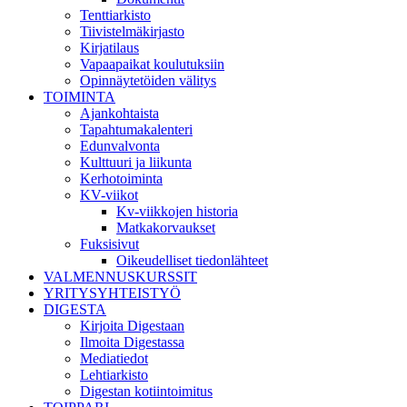
Tenttiarkisto
Tiivistelmäkirjasto
Kirjatilaus
Vapaapaikat koulutuksiin
Opinnäytetöiden välitys
TOIMINTA
Ajankohtaista
Tapahtumakalenteri
Edunvalvonta
Kulttuuri ja liikunta
Kerhotoiminta
KV-viikot
Kv-viikkojen historia
Matkakorvaukset
Fuksisivut
Oikeudelliset tiedonlähteet
VALMENNUSKURSSIT
YRITYSYHTEISTYÖ
DIGESTA
Kirjoita Digestaan
Ilmoita Digestassa
Mediatiedot
Lehtiarkisto
Digestan kotiintoimitus