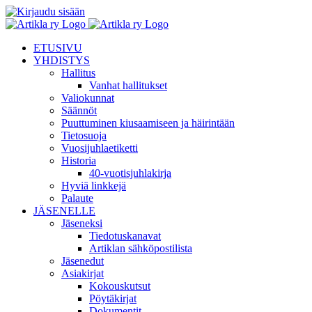
Skip
Facebook
Tiktok
Instagram
Kirjaudu
to
sisään
content
ETUSIVU
YHDISTYS
Hallitus
Vanhat hallitukset
Valiokunnat
Säännöt
Puuttuminen kiusaamiseen ja häirintään
Tietosuoja
Vuosijuhlaetiketti
Historia
40-vuotisjuhlakirja
Hyviä linkkejä
Palaute
JÄSENELLE
Jäseneksi
Tiedotuskanavat
Artiklan sähköpostilista
Jäsenedut
Asiakirjat
Kokouskutsut
Pöytäkirjat
Dokumentit