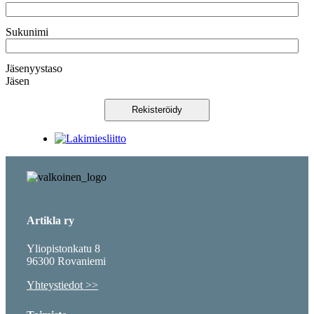
Sukunimi
Jäsenyystaso
Jäsen
Rekisteröidy
Artikla ry
Yliopistonkatu 8
96300 Rovaniemi
Yhteystiedot >>