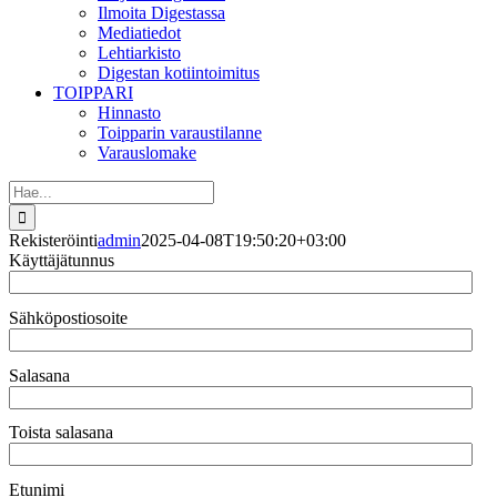
Ilmoita Digestassa
Mediatiedot
Lehtiarkisto
Digestan kotiintoimitus
TOIPPARI
Hinnasto
Toipparin varaustilanne
Varauslomake
Etsi
...
Rekisteröinti
admin
2025-04-08T19:50:20+03:00
Käyttäjätunnus
Sähköpostiosoite
Salasana
Toista salasana
Etunimi