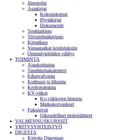
Jäsenedut
Asiakirjat
Kokouskutsut
Pöytäkirjat
Dokumentit
Tenttiarkisto
Tiivistelmäkirjasto
Kirjatilaus
Vapaapaikat koulutuksiin
Opinnäytetöiden välitys
TOIMINTA
Ajankohtaista
Tapahtumakalenteri
Edunvalvonta
Kulttuuri ja liikunta
Kerhotoiminta
KV-viikot
Kv-viikkojen historia
Matkakorvaukset
Fuksisivut
Oikeudelliset tiedonlähteet
VALMENNUSKURSSIT
YRITYSYHTEISTYÖ
DIGESTA
Kirjoita Digestaan