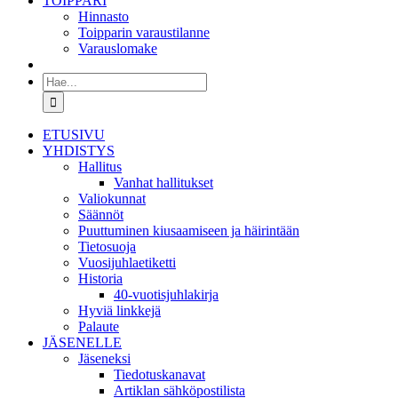
TOIPPARI
Hinnasto
Toipparin varaustilanne
Varauslomake
Etsi
...
ETUSIVU
YHDISTYS
Hallitus
Vanhat hallitukset
Valiokunnat
Säännöt
Puuttuminen kiusaamiseen ja häirintään
Tietosuoja
Vuosijuhlaetiketti
Historia
40-vuotisjuhlakirja
Hyviä linkkejä
Palaute
JÄSENELLE
Jäseneksi
Tiedotuskanavat
Artiklan sähköpostilista