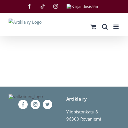
Skip
Facebook
Tiktok
Instagram
Kirjaudu
to
sisään
content
Artikla ry
Yliopistonkatu 8
96300 Rovaniemi