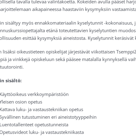
lisella tavalla tulevaa valintakoetta. Kokeiden avulla pääset har
harjoittelemaan aikapaineessa haastaviin kysymyksiin vastaamist
iin sisältyy myös ennakkomateriaalin kyselytunnit -kokonaisuus, 
nnuskurssiopettajalta etänä toteutettavien kyselytuntien muodoss
lisuuden esittää kysymyksiä aineistosta. Kyselytunnit keräsivät k
lisäksi oikeustieteen opiskelijat järjestävät viikottaisen Tsempp
piä ja vinkkejä opiskeluun sekä pääsee matalalla kynnyksellä vaih
tuutorointi.
in sisältö:
Käyttöoikeus verkkoympäristöön
Yleisen osion opetus
Kattava luku- ja vastaustekniikan opetus
Syvällinen tutustuminen eri aineistotyyppeihin
Luentotallenteet opetustunneista
Opetusvideot luku- ja vastaustekniikasta