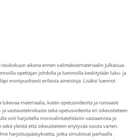
ti-toukokuun aikana ennen valintakoemateriaalin julkaisua.
nnoilla opettajan johdolla ja luennoilla keskitytään luku- ja
i monipuolisesti erilaisia aineistoja. Lisäksi luennot
 tukevaa materiaalia, kuten opetusvideoita ja runsaasti
- ja vastaustekniikasta sekä opetusvideoita eri oikeustieteen
ulla voit harjoitella monivalintatehtäviin vastaamista jo
 sekä yleistä että oikeustieteen eriytyvää osiota varten.
e harjoituspääsykoetta, jotka simuloivat parhaalla