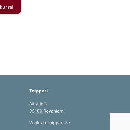
-kurssi
Toippari
Aittatie 3
96100 Rovaniemi
Vuokraa Toippari >>