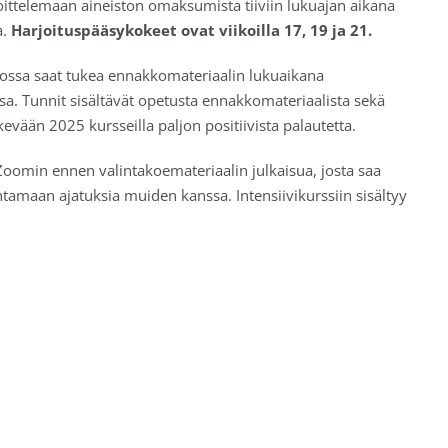
joittelemaan aineiston omaksumista tiiviin lukuajan aikana
a.
Harjoituspääsykokeet ovat viikoilla 17, 19 ja 21.
jossa saat tukea ennakkomateriaalin lukuaikana
a. Tunnit sisältävät opetusta ennakkomateriaalista sekä
evään 2025 kursseilla paljon positiivista palautetta.
iZoomin ennen valintakoemateriaalin julkaisua, josta saa
tamaan ajatuksia muiden kanssa. Intensiivikurssiin sisältyy