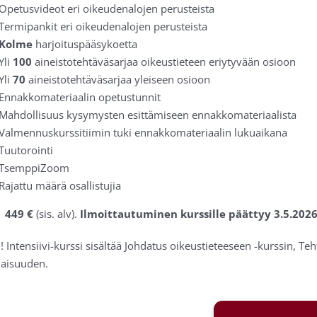
Opetusvideot eri oikeudenalojen perusteista
Termipankit eri oikeudenalojen perusteista
Kolme
harjoituspääsykoetta
Yli
100
aineistotehtäväsarjaa oikeustieteen eriytyvään osioon
Yli
70
aineistotehtäväsarjaa yleiseen osioon
Ennakkomateriaalin opetustunnit
Mahdollisuus kysymysten esittämiseen ennakkomateriaalista
Valmennuskurssitiimin tuki ennakkomateriaalin lukuaikana
Tuutorointi
TsemppiZoom
Rajattu määrä osallistujia
:
449
€
(sis. alv).
Ilmoittautuminen kurssille päättyy 3.5.2026
Intensiivi-kurssi sisältää Johdatus oikeustieteeseen -kurssin, T
aisuuden.