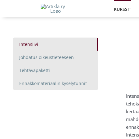
Skip
KURSSIT
to
content
Intensiivi
Johdatus oikeustieteeseen
Tehtäväpaketti
Ennakkomateriaalin kyselytunnit
Intens
tehoka
kertaa
mahdo
ennak
Inten