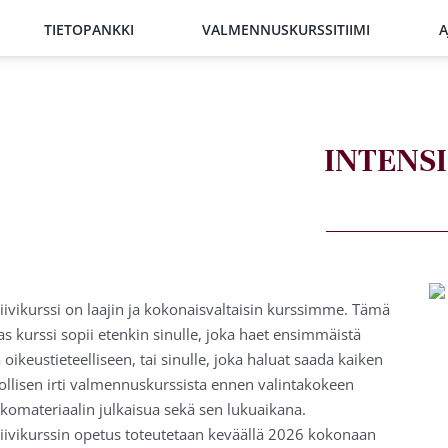
TIETOPANKKI
VALMENNUSKURSSITIIMI
A
INTENSI
iivikurssi on laajin ja kokonaisvaltaisin kurssimme. Tämä
s kurssi sopii etenkin sinulle, joka haet ensimmäistä
 oikeustieteelliseen, tai sinulle, joka haluat saada kaiken
llisen irti valmennuskurssista ennen valintakokeen
komateriaalin julkaisua sekä sen lukuaikana.
siivikurssin opetus toteutetaan keväällä 2026 kokonaan