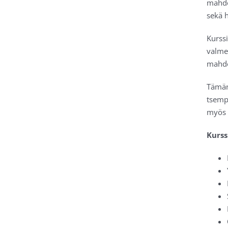
mahdol
sekä 
Kurss
valme
mahdol
Tämän 
tsemp
myös 
Kurss