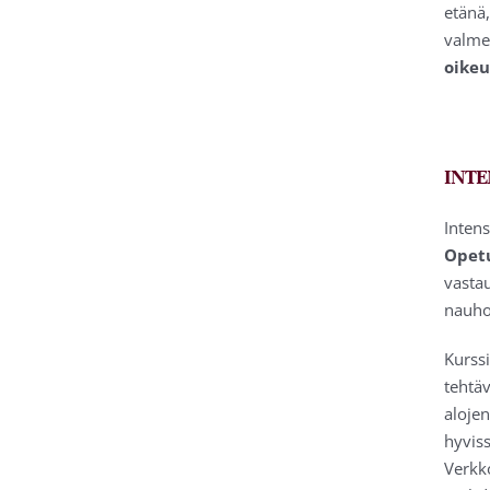
etänä,
valme
oikeu
INTE
Inten
Opetu
vastau
nauho
Kurss
tehtäv
alojen
hyviss
Verkk