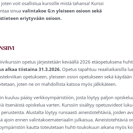
 joten voit osallistua kurssille mistä tahansa!
Kurssi
ntaa sinua
valintakoe G:n yleiseen osioon sekä
stieteen eriytyvään osioon.
NSIIVI
siivikurssin opetus järjestetään keväällä 2026 etäopetuksena huh
s alkaa tiistaina 31.3.2026.
Opetus tapahtuu reaaliaikaisilla lue
stekniikan opetukseen, yleiseen osion opetukseen sekä käydään läp
itetaan, joten ne on mahdollista katsoa myös jälkikäteen.
iin kuuluu pääsy verkkoympäristöön, josta löytyy paljon opiskelua
iä itsenäistä opiskelua varten. Kurssiin sisältyy opetusvideot luku
 perusteista. Alustalta löytyy runsaasti aineistotehtäviä, joiden av
ä ajoin ennen valintakoemateriaalin julkaisua. Aineistotehtäviä on
oympäristön kautta toteutetaan huhti-toukokuun aikana myös kolm