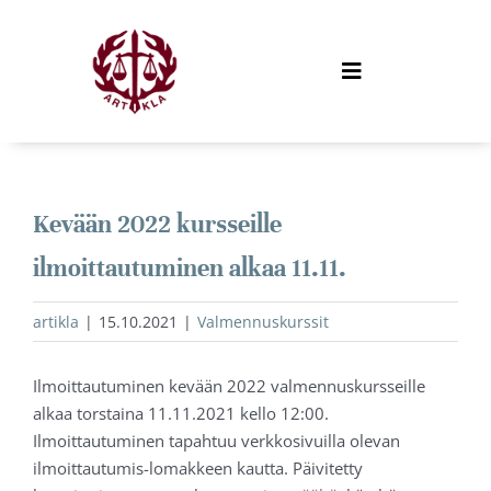
Skip
to
content
Toggle
Navigation
KURSSIT
Intensiivi
TIETOPANKKI
Kevään 2022 kursseille
Johdatus oikeustieteeseen
Yleiset sopimusehdot
VALMENNUSKURSSITIIMI
ilmoittautuminen alkaa 11.11.
Tehtäväpaketti
Tietosuojaseloste
Töihin valmennuskurssille
AJANKOHTAISTA
artikla
|
15.10.2021
|
Valmennuskurssit
Ennakkomateriaalin kyselytunnit
Miksi kurssillemme?
Ota yhteyttä
KURSSIBLOGI
Ilmoittautuminen kevään 2022 valmennuskursseille
UKK
MOODLE
alkaa torstaina 11.11.2021 kello 12:00.
Ilmoittautuminen tapahtuu verkkosivuilla olevan
ilmoittautumis-lomakkeen kautta. Päivitetty