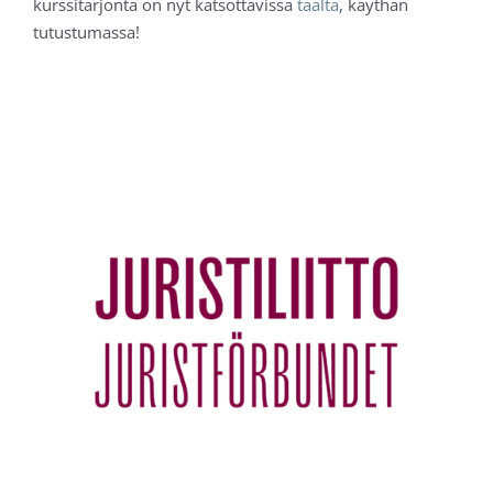
kurssitarjonta on nyt katsottavissa
täältä
, käythän
tutustumassa!