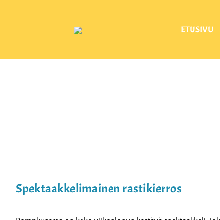
Skip
to
ETUSIVU
content
Spektaakkelimainen rastikierros