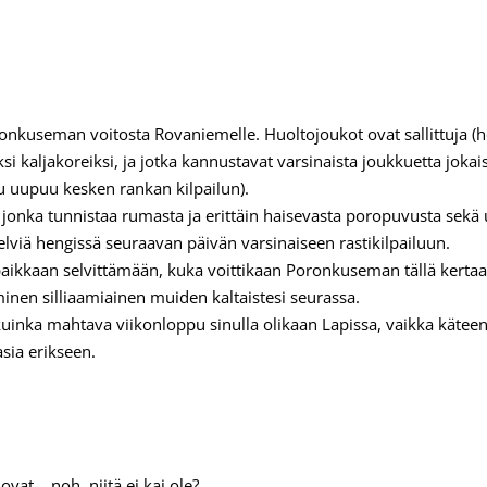
nkuseman voitosta Rovaniemelle. Huoltojoukot ovat sallittuja (he 
si kaljakoreiksi, ja jotka kannustavat varsinaista joukkuetta jokai
u uupuu kesken rankan kilpailun).
, jonka tunnistaa rumasta ja erittäin haisevasta poropuvusta sek
 selviä hengissä seuraavan päivän varsinaiseen rastikilpailuun.
kopaikkaan selvittämään, kuka voittikaan Poronkuseman tällä kertaa
eminen silliaamiainen muiden kaltaistesi seurassa.
uinka mahtava viikonloppu sinulla olikaan Lapissa, vaikka käteen
asia erikseen.
vat… noh, niitä ei kai ole?