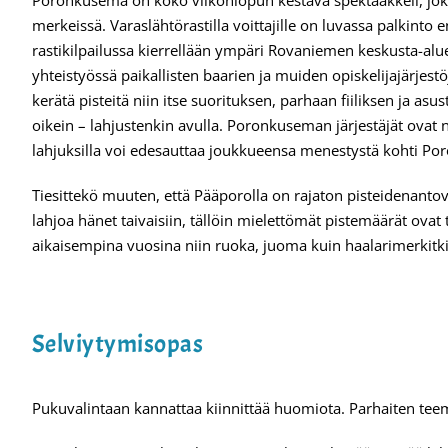
Poronkusema on koko viikonlopun kestävä spektaakkeli, joka 
merkeissä. Varaslähtörastilla voittajille on luvassa palkinto 
rastikilpailussa kierrellään ympäri Rovaniemen keskusta-alueit
yhteistyössä paikallisten baarien ja muiden opiskelijajärjestö
kerätä pisteitä niin itse suorituksen, parhaan fiiliksen ja asus
oikein – lahjustenkin avulla. Poronkuseman järjestäjät ovat n
lahjuksilla voi edesauttaa joukkueensa menestystä kohti Po
Tiesittekö muuten, että Pääporolla on rajaton pisteidenantova
lahjoa hänet taivaisiin, tällöin mielettömät pistemäärät ovat 
aikaisempina vuosina niin ruoka, juoma kuin haalarimerkitki
Selviytymisopas
Pukuvalintaan kannattaa kiinnittää huomiota. Parhaiten t