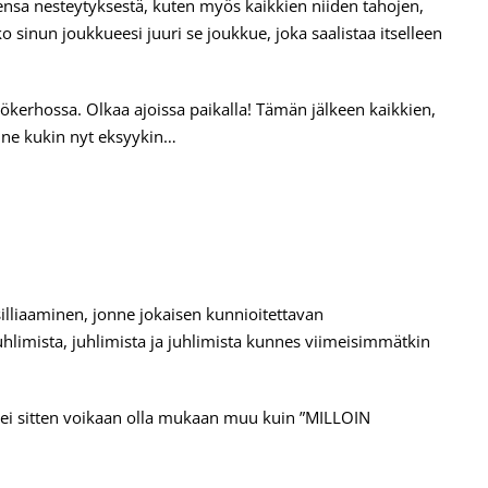
ensa nesteytyksestä, kuten myös kaikkien niiden tahojen,
sinun joukkueesi juuri se joukkue, joka saalistaa itselleen
ökerhossa. Olkaa ajoissa paikalla! Tämän jälkeen kaikkien,
inne kukin nyt eksyykin…
liaaminen, jonne jokaisen kunnioitettavan
uhlimista, juhlimista ja juhlimista kunnes viimeisimmätkin
ei sitten voikaan olla mukaan muu kuin ”MILLOIN