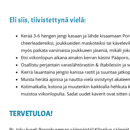
Eli siis, tiivistettynä vielä:
Kerää 3-6 hengen jengi kasaan ja lähde kisaamaan Poro
cheerleadereiksi, joukkueiden maskoteiksi tai kävelevik
myös paikata varsinaisia joukkueen jäseniä, mikäli jok
Etsi viikonlopun aikana ainakin kerran käsiisi Pääporo
Osallistu perjantain varaslähtörastiin & iltabileisiin ja
Kierrä lauantaina jengisi kanssa rastit ja suuntaa jat
Muista herätä ajoissa ja nauttia vielä sivistynyt akate
Kotimatkalla, kotona ja muutenkin kaikkialla hehkuta k
muistoa viikonlopulta. Sadat uudet kaverit ovat sitten 
TERVETULOA!
Ps. Joku kyseli Poronkuseman säännöistä? Kilpailun säännöt o