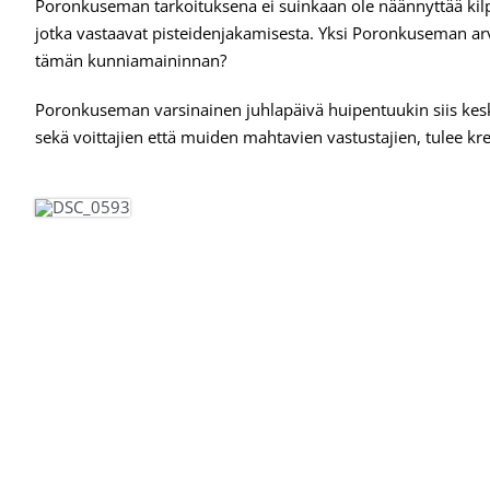
Poronkuseman tarkoituksena ei suinkaan ole näännyttää kilpa
jotka vastaavat pisteidenjakamisesta. Yksi Poronkuseman arv
tämän kunniamaininnan?
Poronkuseman varsinainen juhlapäivä huipentuukin siis keskiy
sekä voittajien että muiden mahtavien vastustajien, tulee kr