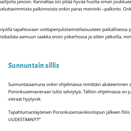
ilijoita janoon. Kannattaa siis pitää hyvää huolta oman joukkue
eluttavimmista palkinnoista onkin paras meininki –palkinto. Onko 
öllä tapahtuvaan voittajienjulistamistilaisuuteen paikallisessa y
eisibailata aamuun saakka ensin yökerhossa ja sitten jatkoilla, m
Sunnuntain sillis
Sunnuntaiaamuna onkin ohjelmassa nimittäin akateeminen sil
Poronkusemavieraan tulisi selviytyä. Tällöin ohjelmassa on j
vieraat hyytyvät.
Tapahtumantäyteisen Poronkusemaviikonlopun jälkeen fiilis 
UUDESTAAN?!?!”