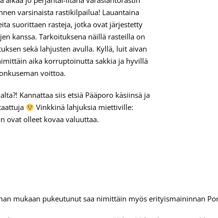
alkaa jo perjantai-iltana varaslähtörastin
ennen varsinaista rastikilpailua! Lauantaina
a suorittaen rasteja, jotka ovat järjestetty
jen kanssa. Tarkoituksena näillä rasteilla on
tuksen sekä lahjusten avulla. Kyllä, luit aivan
imittäin aika korruptoinutta sakkia ja hyvillä
ronkuseman voittoa.
lta?! Kannattaa siis etsiä Pääporo käsiinsä ja
taattuja
Vinkkinä lahjuksia miettiville:
n ovat olleet kovaa valuuttaa.
eeman mukaan pukeutunut saa nimittäin myös erityismaininnan Po