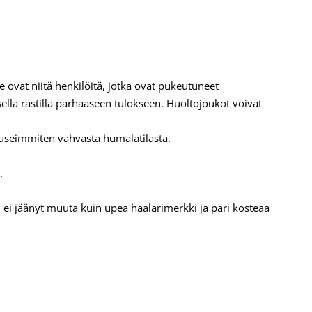
ovat niitä henkilöitä, jotka ovat pukeutuneet
sella rastilla parhaaseen tulokseen. Huoltojoukot voivat
ä useimmiten vahvasta humalatilasta.
.
 ei jäänyt muuta kuin upea haalarimerkki ja pari kosteaa